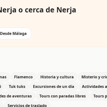
erja o cerca de Nerja
Desde Málaga
enas
Flamenco
Historia y cultura
Misterio y cr
i
Tuk tuks
Excursiones de un día
Actividades 
des de aventuras
Tours con paradas libres
Tours 
Servicios de traslado